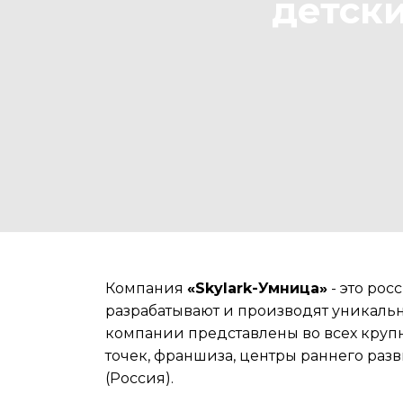
детск
Компания
«Skylark-Умница»
- это рос
разрабатывают и производят уникаль
компании представлены во всех крупны
точек, франшиза, центры раннего раз
(Россия).