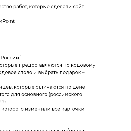
ство работ, которые сделали сайт
kPoint
 России.)
 которые предоставляются по кодовому
одовое слово и выбрать подарок –
нцев, которые отличаются по цене
того для основного (российского
ев»
о которого изменили все карточки
место них поставили плагин/модуль