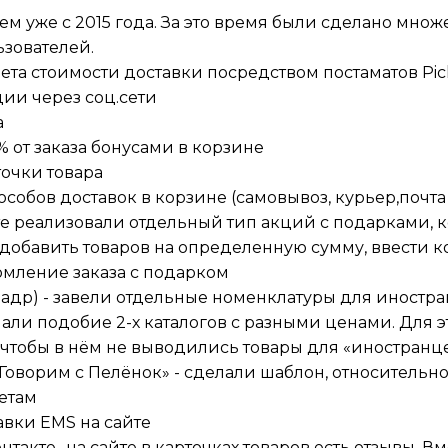
 уже с 2015 года. За это время были сделано множе
зователей.
та стоимости доставки посредством постаматов Pic
ии через соц.сети
а
 от заказа бонусами в корзине
очки товара
собов доставок в корзине (самовывоз, курьер,почта
йте реализовали отдельный тип акций с подарками,
добавить товаров на определенную сумму, ввести к
рмление заказа с подарком
ладр) - завели отдельные номенклатуры для иностра
лали подобие 2-х каталогов с разными ценами. Для э
 чтобы в нём не выводились товары для «иностранц
 «Говорим с Пелёнок» - сделали шаблон, относительн
етам
авки EMS на сайте
такте- на сайте в карточках товаров есть отзывы. В