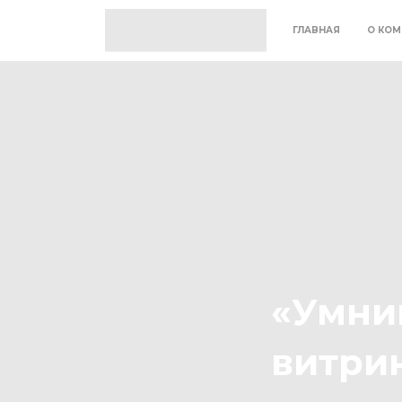
ГЛАВНАЯ
О КОМ
«Умниц
витри