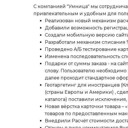
С компанией "Умница" мы сотрудничаем
привлекательным и удобным для поль
Реализован новый механизм расче
Добавили возможность регистрац
Создали мобильную версию сайт
Разработали механизм списания %
Проведено A/Б тестирование карт
Изменена последовательность спо
Подарки от суммы заказа - на са
слову. Пользователю необходимо 
далее проходит стандартное офо
Геотаргетинг для иностранцев (К
(страны Европы и Америки) , сде
каталога) поставили исключения,
Новая вёрстка карточки товара –
товаров по предоставленным мак
Внедрили Расчёт стоимости дост
Отзывы в виде комментариев Вкон