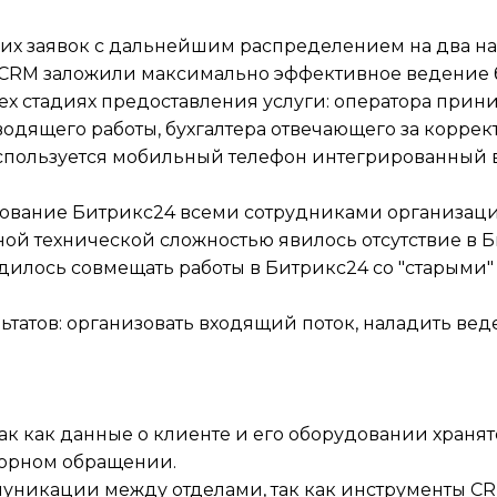
их заявок с дальнейшим распределением на два на
е CRM заложили максимально эффективное ведение 
х стадиях предоставления услуги: оператора прин
водящего работы, бухгалтера отвечающего за коррек
используется мобильный телефон интегрированный 
вание Битрикс24 всеми сотрудниками организации
ной технической сложностью явилось отсутствие в
илось совмещать работы в Битрикс24 со "старыми"
льтатов: организовать входящий поток, наладить ве
ак как данные о клиенте и его оборудовании хранятс
торном обращении.
уникации между отделами, так как инструменты CRM