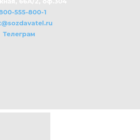
ная, 66А/2, оф.304
800-555-800-1
t@sozdavatel.ru
Телеграм