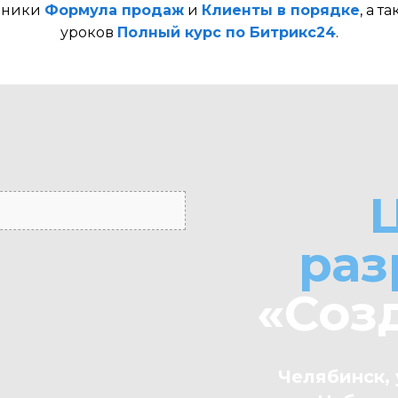
бники
Формула продаж
и
Клиенты в порядке
, а т
уроков
Полный курс по Битрикс24
.
раз
«Соз
Челябинск, 