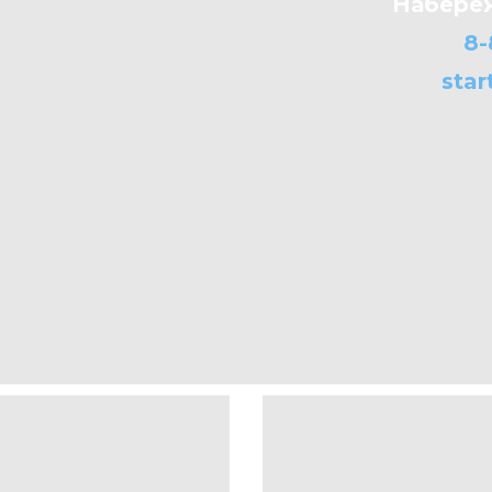
Набереж
8-
star