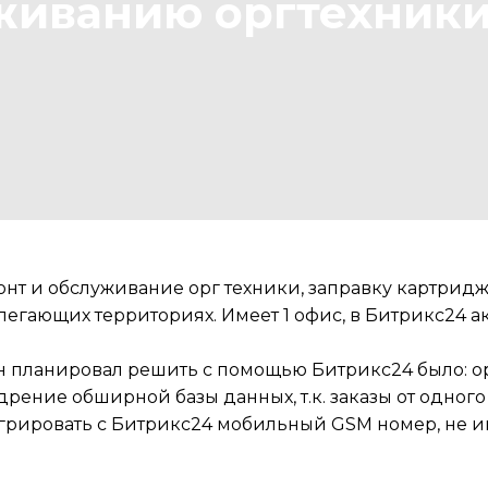
живанию оргтехник
нт и обслуживание орг техники, заправку картридж
егающих территориях. Имеет 1 офис, в Битрикс24 ак
н планировал решить с помощью Битрикс24 было: о
рение обширной базы данных, т.к. заказы от одног
егрировать с Битрикс24 мобильный GSM номер, не