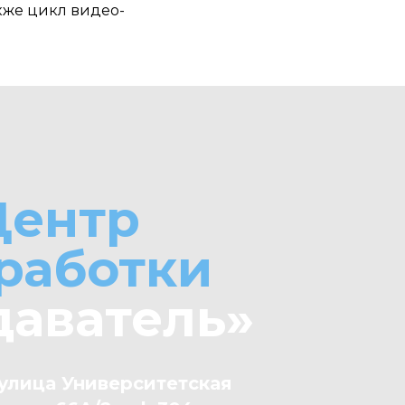
акже цикл видео-
Центр
работки
даватель»
улица Университетская