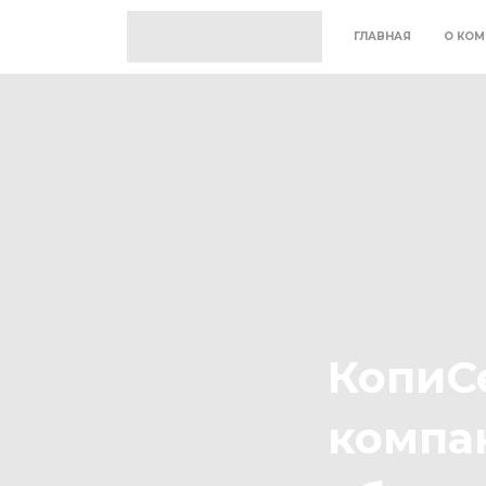
ГЛАВНАЯ
О КОМ
КопиСе
компа