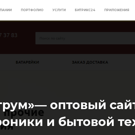
ПАНИИ
ПОРТФОЛИО
УСЛУГИ
БИТРИКС24
ПРИЛОЖЕНИЯ
трум»— оптовый сай
роники и бытовой те