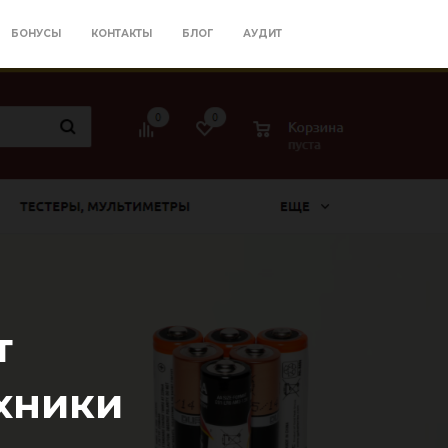
БОНУСЫ
КОНТАКТЫ
БЛОГ
АУДИТ
т
хники